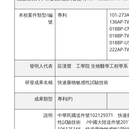
本校案件類型/編
專利
101-273A
號
136AP-TW
018BP-CN
018BP-TW
018BP-US
222AP-TW
發明人代表
莊漢聲 工學院 生物醫學工程學系
研發成果名稱
快速藥物敏感性試驗技術
成果類型
專利(P)
說明
中華民國送件號102129371 快
性試驗技術 /中國大陸送件號2017