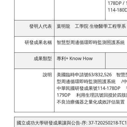
178DP / 
114-180D
發明人代表
葉明龍 工學院 生物醫學工程學系
研發成果名稱
智慧型周邊循環即時監測照護系統
成果類型
專利+ Know How
說明
美國臨時申請號63/832,526 
型周邊循環即時監測照護系統 /中華
中華民國研發成果號114-178D
179DP 利用生理訊號回授於四肢
不良治療儀器之量化成效評估裝置
國立成功大學研發成果讓與公告-序: 37-T20250218-TC1