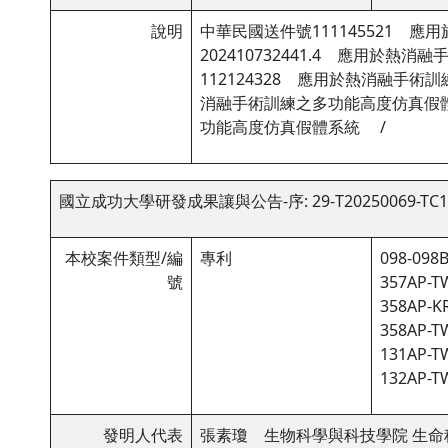
說明
中華民國送件號111145521 
202410732441.4 應用於
112124328 應用於熱消融手術
消融手術訓練之多功能高度仿真假體
功能高度仿真假體系統 /
國立成功大學研發成果讓與公告-序: 29-T20250069-TC1
本校案件類型/編
專利
098-098B
號
357AP-TW
358AP-KR
358AP-TW
131AP-TW
132AP-TW
發明人代表
張素瓊 生物科學與科技學院 生命