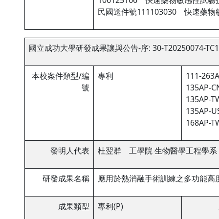
106125166 快速藥物敏感性試
民國送件號111103030 快速藥
國立成功大學研發成果讓與公告-序: 30-T20250074-TC1
本校案件類型/編
專利
111-263A
號
135AP-CN
135AP-TW
135AP-US
168AP-TW
發明人代表
杜翌群 工學院 生物醫學工程學系
研發成果名稱
應用於熱消融手術訓練之多功能高
成果類型
專利(P)