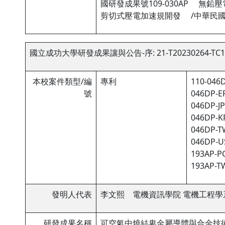
國研發成果號109-030AP 無鉛
剪切式壓電加速規開發 /中華民國研
國立成功大學研發成果讓與公告-序: 21-T20230264-TC1
本校案件類型/編
專利
110-046D
號
046DP-EP
046DP-JP
046DP-KR
046DP-TW
046DP-US
193AP-PC
193AP-TW
發明人代表
李文熙 電機資訊學院 電機工程學
研發成果名稱
可空氣中燒結卑金屬導體與合金技