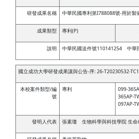
研發成果名稱
中華民國專利第I788088號-用
成果類型
專利(P)
說明
中華民國送件號110141254 中
國立成功大學研發成果讓與公告-序: 26-T20230532-TC1
本校案件類型/編
專利
099-365A
號
365AP-TW
097AP-TW
發明人代表
張素瓊 生物科學與科技學院 生命