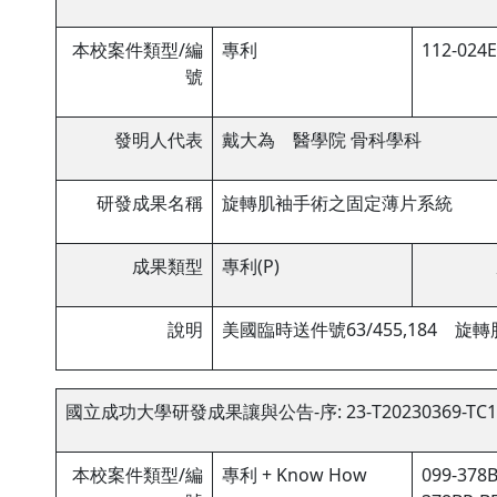
本校案件類型/編
專利
112-024E
號
發明人代表
戴大為 醫學院 骨科學科
研發成果名稱
旋轉肌袖手術之固定薄片系統
成果類型
專利(P)
說明
美國臨時送件號63/455,184 
國立成功大學研發成果讓與公告-序: 23-T20230369-TC1
本校案件類型/編
專利 + Know How
099-378B