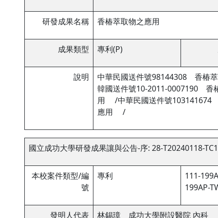
研發成果名稱
香椿萃取物之應用
成果類型
專利(P)
說明
中華民國送件號98144308 香椿
韓國送件號10-2011-000719
用 /中華民國送件號10314167
應用 /
國立成功大學研發成果讓與公告-序: 28-T20240118-TC1
本校案件類型/編
專利
111-199A
號
199AP-TW
發明人代表
林錫璋 成功大學附設醫院 內科