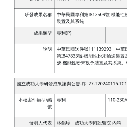
研發成果名稱
中華民國專利第I812509號-機能
裝置及其系統
成果類型
專利(P)
說明
中華民國送件號111139293 中
第I847833號-機能性粉末輸送裝置
號-機能性粉末投予裝置及其系統、中
國立成功大學研發成果讓與公告-序: 27-T20240116-TC1
本校案件類型/編
專利
110-230A
號
發明人代表
林錫璋 成功大學附設醫院 內科