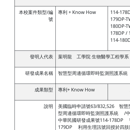
本校案件類型/編
專利 + Know How
114-178D
號
179DP-TW
180DP-TW
178DP / 
114-180D
發明人代表
葉明龍 工學院 生物醫學工程學系
研發成果名稱
智慧型周邊循環即時監測照護系統
成果類型
專利+ Know How
說明
美國臨時申請號63/832,526 
型周邊循環即時監測照護系統 /中華
中華民國研發成果號114-178D
179DP 利用生理訊號回授於四肢