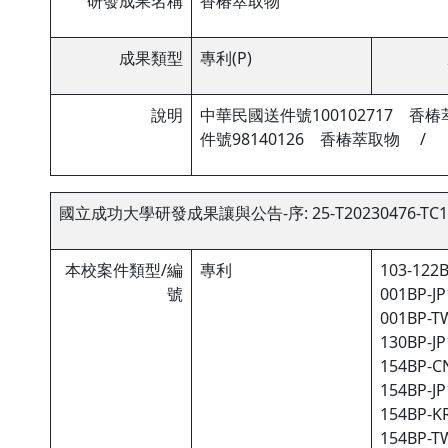
研發成果名稱
香椿萃取物
成果類型
專利(P)
說明
中華民國送件號100102717 香
件號98140126 香椿萃取物 /
國立成功大學研發成果讓與公告-序: 25-T20230476-TC1
本校案件類型/編
專利
103-122B
號
001BP-JP1
001BP-TW
130BP-JP1
154BP-CN
154BP-JP1
154BP-KR
154BP-TW